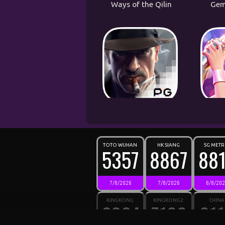
Ways of the Qilin
Gem
Mafia Mayhem
Coc
TOTO WUHAN
HK SIANG
SG MET
5357
8867
88
7/8/2026
7/8/2026
6/8/20
KINGKONG
KINGKONG2
CHIN
2624
7100
01
Queen of Bounty
The G