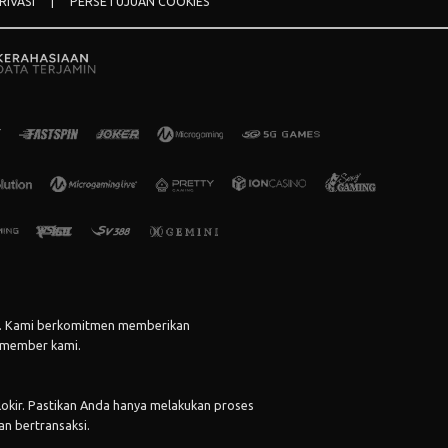
RIVASI
|
PERSETUJUAN COOKIES
iches
Knockout Riches
ake
Chocolate Deluxe
sia. Kami berkomitmen memberikan
h member kami.
okir. Pastikan Anda hanya melakukan proses
n bertransaksi.