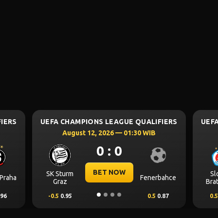
Showdo
26
6/8/2026
6/8/2026
6/8/2026
7/8/2026
7
AM13
CAROLINA DAY
TOTOMACAU 0000
TOTOMACAU 1300
TOTOMACAU 1600
TOTO
93
1200
6529
9894
0597
5
26
7/8/2026
7/8/2026
6/8/2026
6/8/2026
rfect Strike
Mayan Destiny
Inferno Ma
UALIFIERS
E-FOOTBALL F24 ELITE CLUB FRIENDLY
 WIB
August 7, 2026 — 11:45 WIB
2 : 0
BET NOW
Union Saint-
e-Liverpool
e-Feyenoord
Gilloise
-0.75
1.00
1.75
0.60
-1.75
-0.84
cal Guardians
Poker Kingdom Win
Alibabas Ca