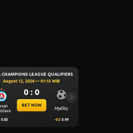
wn
/8/2026
7/8/2026
7/8/2026
MACAU 1900
TOTOMACAU 2200
TOTOMACAU 2300
843
3064
1391
6/8/2026
6/8/2026
6/8/2026
yhem
Fortune Horse
E-FOOTBALL F24 ELITE CLUB FRIENDLY
August 7, 2026 — 11:45 WIB
1 : 0
Next
BET NOW
e-Tottenham
e-RB Leipzig
Hotspur
0.00
0.68
0.00
-0.92
ve of
Skylight Wonders