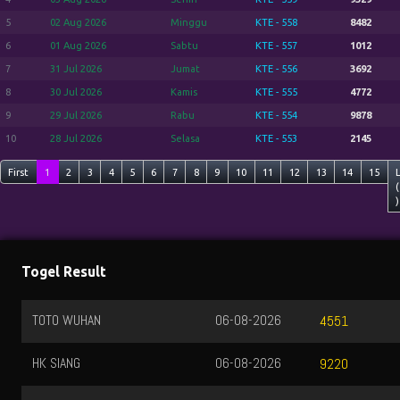
5
02 Aug 2026
Minggu
KTE - 558
8482
6
01 Aug 2026
Sabtu
KTE - 557
1012
7
31 Jul 2026
Jumat
KTE - 556
3692
8
30 Jul 2026
Kamis
KTE - 555
4772
9
29 Jul 2026
Rabu
KTE - 554
9878
10
28 Jul 2026
Selasa
KTE - 553
2145
First
1
2
3
4
5
6
7
8
9
10
11
12
13
14
15
(
)
Togel Result
TOTO WUHAN
06-08-2026
4551
HK SIANG
06-08-2026
9220