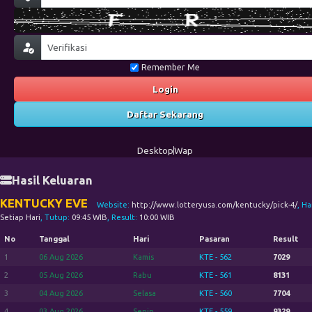
Remember Me
Login
Daftar Sekarang
Desktop
Wap
Hasil Keluaran
KENTUCKY EVE
Website:
http://www.lotteryusa.com/kentucky/pick-4/
, Ha
Setiap Hari
, Tutup:
09:45 WIB
, Result:
10:00 WIB
No
Tanggal
Hari
Pasaran
Result
1
06 Aug 2026
Kamis
KTE - 562
7029
2
05 Aug 2026
Rabu
KTE - 561
8131
3
04 Aug 2026
Selasa
KTE - 560
7704
4
03 Aug 2026
Senin
KTE - 559
9329