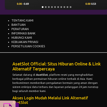
0.00
0.53
0.25
0.70
TENTANG KAMI
BANTUAN
PERATURAN
INFORMASI BANK
HUBUNGI KAMI
KEBIJAKAN PRIVASI
PERSETUJUAN COOKIES
AsetSlot Official: Situs Hiburan Online & Link
Alternatif Terpercaya
Selamat datang di
AsetSlot
, platform resmi yang menghadirkan
berbagai pilihan permainan hiburan online terbaik di Asia. Kami
berkomitmen memberikan pengalaman bermain yang aman dengan
sistem enkripsi data terbaru dan layanan pelanggan 24 jam nonstop
bagi seluruh member kami.
Akses Login Mudah Melalui Link Alternatif
AsetSlot