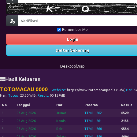
Remember Me
Login
Daftar Sekarang
Desktop
Wap
Hasil Keluaran
TOTOMACAU 0000
Website:
https://www.totomacaupools.club/
, Hari:
S
Hari
, Tutup:
23:30 WIB
, Result:
00:15 WIB
No
Tanggal
Hari
Pasaran
Result
1
07 Aug 2026
Jumat
TTM1 - 562
6529
2
06 Aug 2026
Kamis
TTM1 - 561
2153
3
05 Aug 2026
Rabu
TTM1 - 560
9554
4
04 Aug 2026
Selasa
TTM1 - 559
4094