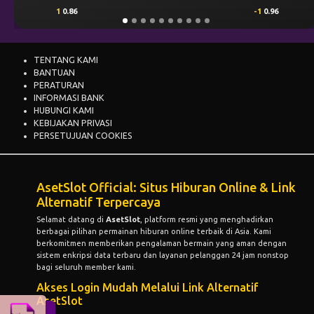
1
0.86
-1
0.96
-0.5
TENTANG KAMI
BANTUAN
PERATURAN
INFORMASI BANK
HUBUNGI KAMI
KEBIJAKAN PRIVASI
PERSETUJUAN COOKIES
AsetSlot Official: Situs Hiburan Online & Link
Alternatif Terpercaya
Selamat datang di
AsetSlot
, platform resmi yang menghadirkan
berbagai pilihan permainan hiburan online terbaik di Asia. Kami
berkomitmen memberikan pengalaman bermain yang aman dengan
sistem enkripsi data terbaru dan layanan pelanggan 24 jam nonstop
bagi seluruh member kami.
Akses Login Mudah Melalui Link Alternatif
AsetSlot