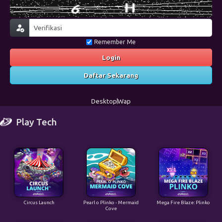
Remember Me
Login
Daftar Sekarang
Desktop
Wap
Play Tech
Circus Launch
Pearl o Plinko - Mermaid
Mega Fire Blaze: Plinko
Cove